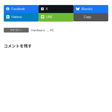
新
ッ
し
有
(
し
ク
い
(
新
い
し
ウ
新
し
Facebook
X
Bluesky
ウ
て
ィ
し
い
ィ
く
ン
い
ウ
ン
だ
ド
ウ
ィ
Hatena
LINE
Copy
ド
さ
ウ
ィ
ン
ウ
い
で
ン
ド
で
(
開
ド
ウ
開
新
き
ウ
で
Hardware
、
PC
カテゴリー
き
し
ま
で
開
ま
い
す
開
き
す
ウ
)
き
ま
)
ィ
ま
す
コメントを残す
ン
す
)
ド
)
ウ
で
開
き
ま
す
)