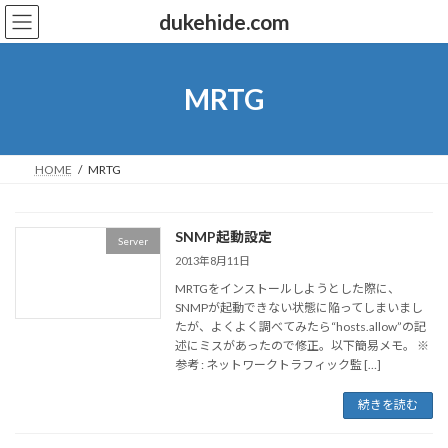
コ
ナ
dukehide.com
ン
ビ
テ
ゲ
ン
ー
ツ
シ
MRTG
へ
ョ
ス
ン
キ
に
ッ
移
HOME
MRTG
プ
動
SNMP起動設定
Server
2013年8月11日
MRTGをインストールしようとした際に、
SNMPが起動できない状態に陥ってしまいまし
たが、よくよく調べてみたら“hosts.allow”の記
述にミスがあったので修正。以下簡易メモ。 ※
参考 : ネットワークトラフィック監 […]
続きを読む