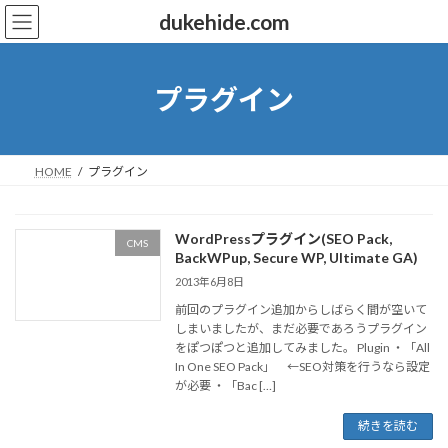
コ
ナ
dukehide.com
ン
ビ
テ
ゲ
ン
ー
ツ
シ
プラグイン
へ
ョ
ス
ン
キ
に
ッ
移
HOME
プラグイン
プ
動
WordPressプラグイン(SEO Pack,
CMS
BackWPup, Secure WP, Ultimate GA)
2013年6月8日
前回のプラグイン追加からしばらく間が空いて
しまいましたが、まだ必要であろうプラグイン
をぽつぽつと追加してみました。 Plugin ・「All
In One SEO Pack」 ←SEO対策を行うなら設定
が必要 ・「Bac […]
続きを読む