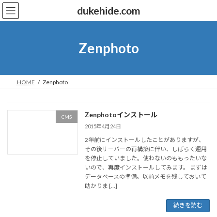
コ
ナ
dukehide.com
ン
ビ
テ
ゲ
ン
ー
ツ
シ
Zenphoto
へ
ョ
ス
ン
キ
に
ッ
移
HOME
Zenphoto
プ
動
Zenphotoインストール
CMS
2015年4月24日
2年前にインストールしたことがありますが、
その後サーバーの再構築に伴い、しばらく運用
を停止していました。使わないのももったいな
いので、再度インストールしてみます。 まずは
データベースの準備。以前メモを残しておいて
助かりま […]
続きを読む