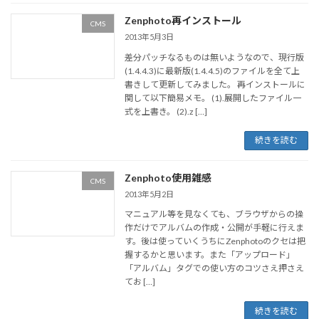
Zenphoto再インストール
CMS
2013年5月3日
差分パッチなるものは無いようなので、現行版
(1.4.4.3)に最新版(1.4.4.5)のファイルを全て上
書きして更新してみました。 再インストールに
関して以下簡易メモ。 (1).展開したファイル一
式を上書き。 (2).z […]
続きを読む
Zenphoto使用雑感
CMS
2013年5月2日
マニュアル等を見なくても、ブラウザからの操
作だけでアルバムの作成・公開が手軽に行えま
す。後は使っていくうちにZenphotoのクセは把
握するかと思います。また「アップロード」
「アルバム」タグでの使い方のコツさえ押さえ
てお […]
続きを読む