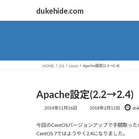
コ
ナ
dukehide.com
ン
ビ
テ
ゲ
ン
ー
ツ
シ
へ
ョ
ス
ン
キ
に
ッ
移
HOME
OS
Linux
Apache設定(2.2→2.4)
プ
動
Apache設定(2.2→2.4)
最
2014年11月16日
2018年2月12日
du
終
更
今回のCentOSバージョンアップで手間取ったのが
新
日
CentOS 7ではようやく2.4になりました。
時