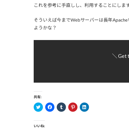
これを参考に手直しし、利用することにしま
そういえば今までWebサーバーは長年Apac
ようかな？
＼ Get 
共有:
ク
F
ク
ク
ク
リ
a
リ
リ
リ
ッ
c
ッ
ッ
ッ
ク
e
ク
ク
ク
し
b
し
し
し
て
o
て
て
て
いいね:
T
o
T
P
L