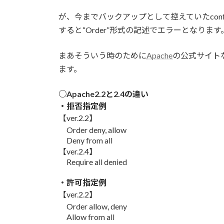
:
が、今までバックアップとして控えていたco
すると“Order”形式の記述でエラーとなります
まあそういう時のために
Apache
の公式サイト
ます。
○Apache2.2と2.4の違い
・拒否指定例
【ver.2.2】
Order deny, allow
Deny from all
【ver.2.4】
Require all denied
・許可指定例
【ver.2.2】
Order allow, deny
Allow from all