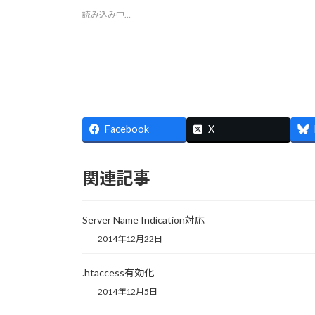
w
k
u
i
i
読み込み中…
i
で
m
n
n
t
共
b
t
k
t
有
l
e
e
e
す
r
r
d
r
る
で
e
I
で
に
共
s
n
共
は
有
t
で
有
ク
(
で
共
(
リ
新
共
有
新
ッ
し
有
(
し
ク
い
(
新
い
し
ウ
新
し
ウ
て
ィ
し
い
Facebook
X
ィ
く
ン
い
ウ
ン
だ
ド
ウ
ィ
ド
さ
ウ
ィ
ン
ウ
い
で
ン
ド
で
(
開
ド
ウ
関連記事
開
新
き
ウ
で
き
し
ま
で
開
ま
い
す
開
き
す
ウ
)
き
ま
)
ィ
ま
す
Server Name Indication対応
ン
す
)
ド
)
2014年12月22日
ウ
で
開
.htaccess有効化
き
ま
す
2014年12月5日
)