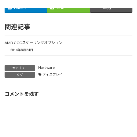
ィ
く
ン
い
ウ
ン
だ
ド
ウ
ィ
Hatena
LINE
Copy
ド
さ
ウ
ィ
ン
ウ
い
で
ン
ド
で
(
開
ド
ウ
開
新
き
ウ
で
関連記事
き
し
ま
で
開
ま
い
す
開
き
す
ウ
)
き
ま
)
ィ
ま
す
AMD CCCスケーリングオプション
ン
す
)
ド
)
2014年8月24日
ウ
で
開
き
ま
Hardware
カテゴリー
す
)
ディスプレイ
タグ
コメントを残す