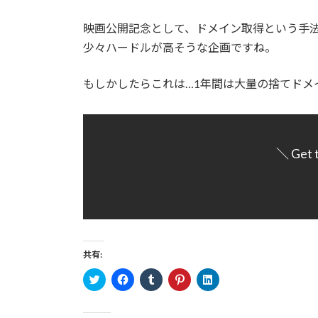
映画公開記念として、ドメイン取得という手
少々ハードルが高そうな企画ですね。
もしかしたらこれは…1年間は大量の捨てドメ
＼ Get 
共有:
ク
F
ク
ク
ク
リ
a
リ
リ
リ
ッ
c
ッ
ッ
ッ
ク
e
ク
ク
ク
し
b
し
し
し