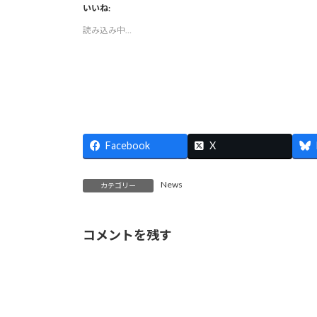
て
o
て
て
て
いいね:
T
o
T
P
L
w
k
u
i
i
読み込み中…
i
で
m
n
n
t
共
b
t
k
t
有
l
e
e
e
す
r
r
d
r
る
で
e
I
で
に
共
s
n
共
は
有
t
で
有
ク
(
で
共
(
リ
新
共
有
新
ッ
し
有
(
し
ク
い
(
新
い
し
ウ
新
し
ウ
て
ィ
し
い
Facebook
X
ィ
く
ン
い
ウ
ン
だ
ド
ウ
ィ
ド
さ
ウ
ィ
ン
ウ
い
で
ン
ド
News
カテゴリー
で
(
開
ド
ウ
開
新
き
ウ
で
き
し
ま
で
開
ま
い
す
開
き
す
ウ
)
き
ま
コメントを残す
)
ィ
ま
す
ン
す
)
ド
)
ウ
で
開
き
ま
す