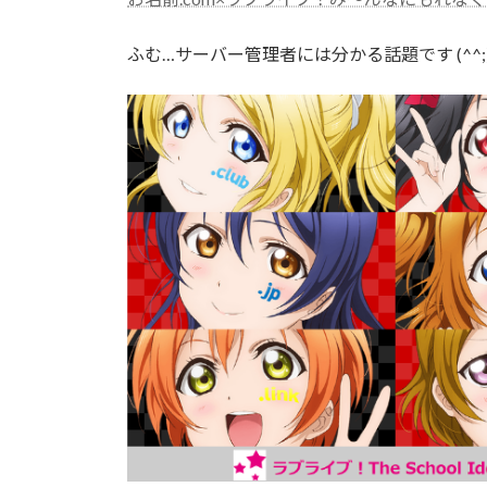
日
時
ふむ…サーバー管理者には分かる話題です (^^;
: