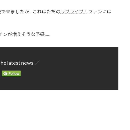
法で来ましたか…これはただの
ラブライブ！
ファンには
インが増えそうな予感…。
the latest news ／