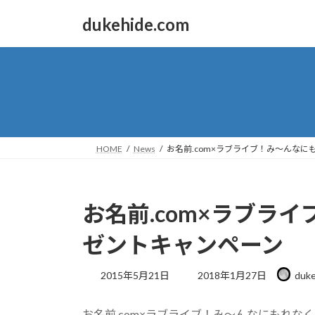
コ
ナ
dukehide.com
ン
ビ
テ
ゲ
ン
ー
ツ
シ
へ
ョ
ス
ン
キ
に
ッ
移
HOME
News
お名前.com×ラブライブ！み～んな
プ
動
お名前.com×ラブラ
ゼントキャンペーン
最
2015年5月21日
2018年1月27日
duke
終
更
お名前.com×ラブライブ！み～んなにもれな
新