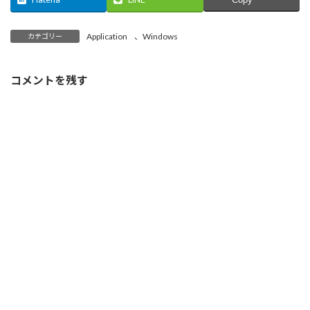
ン
だ
ド
ウ
ィ
Copy
ド
さ
ウ
ィ
ン
ウ
い
で
ン
ド
で
(
開
ド
ウ
開
新
き
ウ
で
Application
、
Windows
カテゴリー
き
し
ま
で
開
ま
い
す
開
き
す
ウ
)
き
ま
)
ィ
ま
す
コメントを残す
ン
す
)
ド
)
ウ
で
開
き
ま
す
)