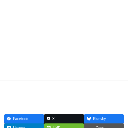
＼ Get the latest news ／
共有:
ク
F
ク
ク
ク
リ
a
リ
リ
リ
ッ
c
ッ
ッ
ッ
ク
e
ク
ク
ク
し
b
し
し
し
て
o
て
て
て
いいね:
T
o
T
P
L
w
k
u
i
i
読み込み中…
i
で
m
n
n
t
共
b
t
k
t
有
l
e
e
e
す
r
r
d
r
る
で
e
I
で
に
共
s
n
共
は
有
t
で
有
ク
(
で
共
(
リ
新
共
有
新
ッ
し
有
(
し
ク
い
(
新
い
し
ウ
新
し
Facebook
X
Bluesky
ウ
て
ィ
し
い
ィ
く
ン
い
ウ
Hatena
LINE