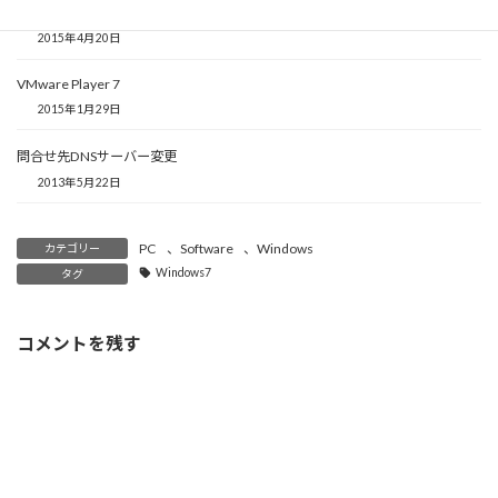
き
叶え！仮想マシンの夢——
ま
2015年4月20日
す
)
VMware Player 7
2015年1月29日
問合せ先DNSサーバー変更
2013年5月22日
PC
、
Software
、
Windows
カテゴリー
Windows7
タグ
コメントを残す