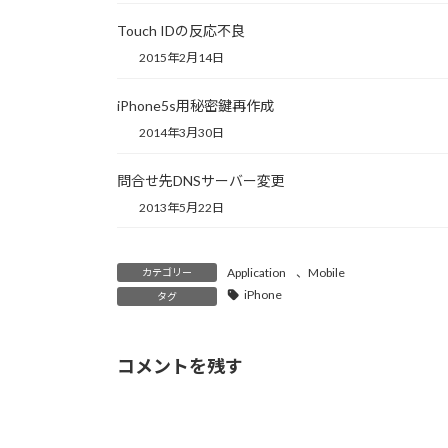
で
開
Touch IDの反応不良
き
ま
す
2015年2月14日
)
iPhone5s用秘密鍵再作成
2014年3月30日
問合せ先DNSサーバー変更
2013年5月22日
Application
、
Mobile
カテゴリー
iPhone
タグ
コメントを残す