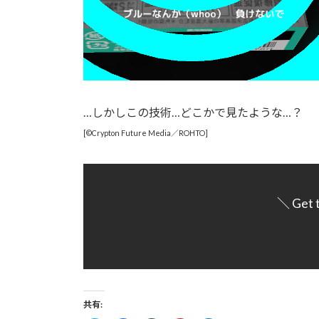
…しかしこの技術…どこかで見たような…？
[©Crypton Future Media／ROHTO]
＼ Get 
共有: