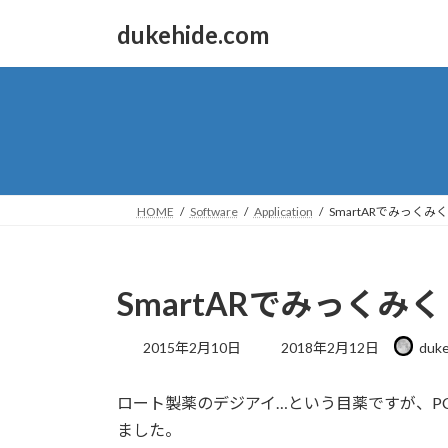
コ
ナ
dukehide.com
ン
ビ
テ
ゲ
ン
ー
ツ
シ
へ
ョ
ス
ン
キ
に
ッ
移
HOME
Software
Application
SmartARでみっくみく
プ
動
SmartARでみっくみく
最
2015年2月10日
2018年2月12日
duke
終
更
ロート製薬のデジアイ…という目薬ですが、P
新
日
ました。
時