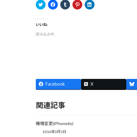
ク
F
ク
ク
ク
リ
a
リ
リ
リ
ッ
c
ッ
ッ
ッ
ク
e
ク
ク
ク
し
b
し
し
し
て
o
て
て
て
いいね:
T
o
T
P
L
w
k
u
i
i
読み込み中…
i
で
m
n
n
t
共
b
t
k
t
有
l
e
e
e
す
r
r
d
r
る
で
e
I
で
に
共
s
n
共
は
有
t
で
有
ク
(
で
共
(
リ
新
共
有
新
ッ
し
有
(
し
ク
い
(
新
い
し
ウ
新
し
ウ
て
ィ
し
い
Facebook
X
ィ
く
ン
い
ウ
ン
だ
ド
ウ
ィ
ド
さ
ウ
ィ
ン
ウ
い
で
ン
ド
で
(
開
ド
ウ
関連記事
開
新
き
ウ
で
き
し
ま
で
開
ま
い
す
開
き
す
ウ
)
き
ま
)
ィ
ま
す
機種変更(iPhone6s)
ン
す
)
ド
)
2016年3月1日
ウ