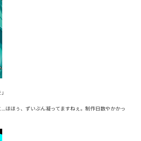
を」
と…ほほぅ、ずいぶん凝ってますねぇ。制作日数やかかっ