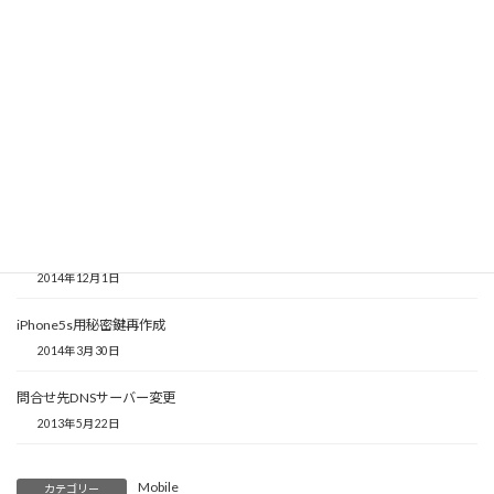
で
開
き
カナダ用Apple ID取得
ま
2015年12月14日
す
)
Touch IDの反応不良
2015年2月14日
SmartARでみっくみく
2015年2月10日
IEEE802.11n 5GHz有効化
2014年12月1日
iPhone5s用秘密鍵再作成
2014年3月30日
問合せ先DNSサーバー変更
2013年5月22日
Mobile
カテゴリー