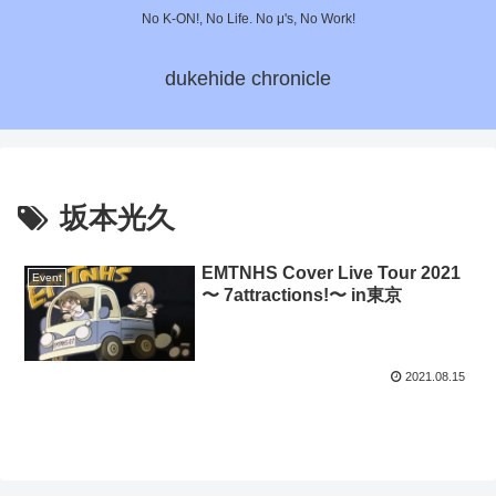
No K-ON!, No Life. No μ's, No Work!
dukehide chronicle
坂本光久
EMTNHS Cover Live Tour 2021
Event
〜 7attractions!〜 in東京
2021.08.15