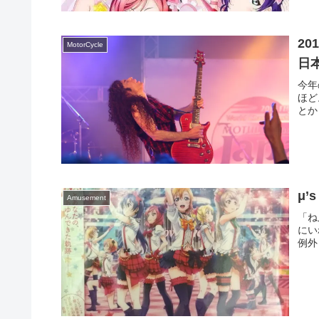
20
MotorCycle
日
今年
ほど
とか
μ’s
Amusement
「ね
にい
例外