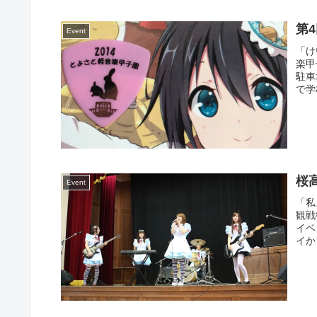
第
Event
「け
楽甲
駐車
で学
桜
Event
「私
観戦
イベ
イか