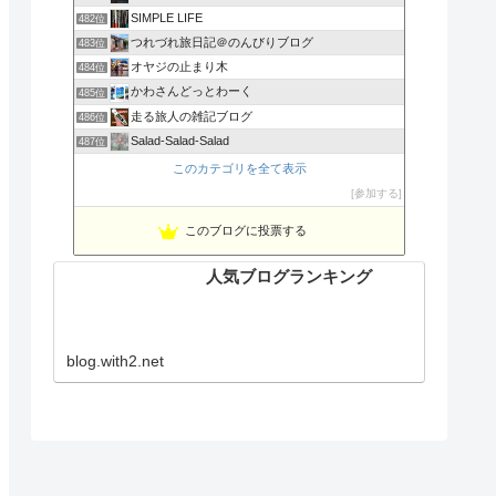
SIMPLE LIFE
482位
つれづれ旅日記＠のんびりブログ
483位
オヤジの止まり木
484位
かわさんどっとわーく
485位
走る旅人の雑記ブログ
486位
Salad-Salad-Salad
487位
このカテゴリを全て表示
参加する
このブログに投票する
人気ブログランキング
blog.with2.net