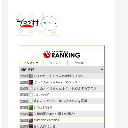
ランキング
ポイント
ブロ画
ちょいかじおじさんの趣味なはなし
473位
はっくんのフィルハーマジック！
474位
とりあえず泊まったホテルを紹介するブログ
475位
おしゃれ館
476位
遠征バンギャル・追っかけさんを応援
477位
お出かけ好き
478位
矢崎農園Diary 〜園主の日記〜
479位
dukehide chronicle
480位
みりん旅に出る
481位