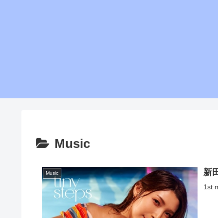
Music
新田
Music
1st