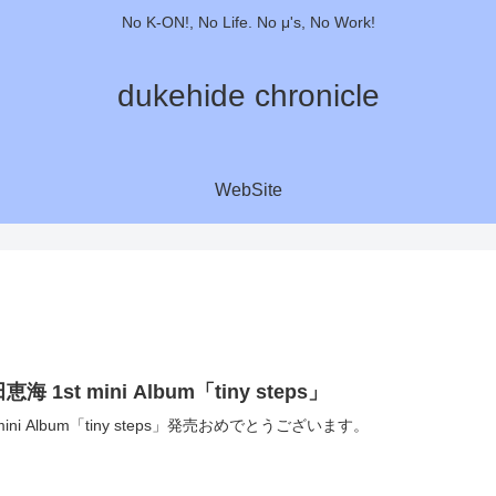
No K-ON!, No Life. No μ's, No Work!
dukehide chronicle
WebSite
恵海 1st mini Album「tiny steps」
 mini Album「tiny steps」発売おめでとうございます。