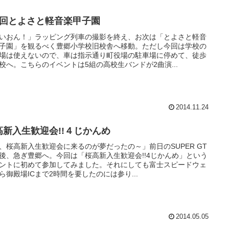
4回とよさと軽音楽甲子園
いおん！」ラッピング列車の撮影を終え、お次は「とよさと軽音
子園」を観るべく豊郷小学校旧校舎へ移動。ただし今回は学校の
場は使えないので、車は指示通り町役場の駐車場に停めて、徒歩
校へ。こちらのイベントは5組の高校生バンドが2曲演...
2014.11.24
高新入生歓迎会!!４じかんめ
、桜高新入生歓迎会に来るのが夢だったの～」前日のSUPER GT
後、急ぎ豊郷へ。今回は「桜高新入生歓迎会!!4じかんめ」という
ントに初めて参加してみました。それにしても富士スピードウェ
ら御殿場ICまで2時間を要したのには参り...
2014.05.05