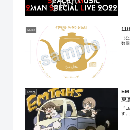
11t
Music
（公式
数量
EMT
Event
東
『EM
す。