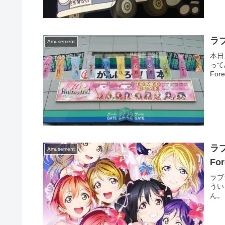
ラブ
Amusement
本日
ってみ
For
ラブ
Amusement
For
ラブラ
うい
ん。