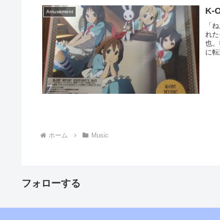
K-
Amusement
「ね
れた
也。
に転
ホーム
Music
フォローする