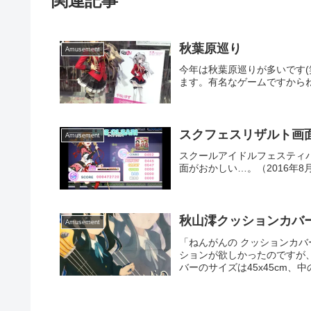
関連記事
秋葉原巡り
Amusement
今年は秋葉原巡りが多いです
ます。有名なゲームですからね 
スクフェスリザルト画
Amusement
スクールアイドルフェスティ
面がおかしい…。（2016年8
秋山澪クッションカバ
Amusement
「ねんがんの クッションカ
ションが欲しかったのですが、
バーのサイズは45x45cm、