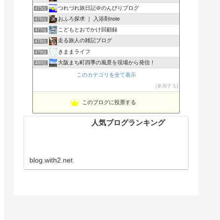
つれづれ旅日記＠のんびりブログ
475位
おふろ探求 ｜ 入浴剤note
476位
こどもとおでかけ回顧録
477位
走る旅人の雑記ブログ
478位
きままライフ
479位
大阪まち町四季の風景を現場から発信！
480位
このカテゴリを全て表示
参加する
このブログに投票する
人気ブログランキング
blog.with2.net