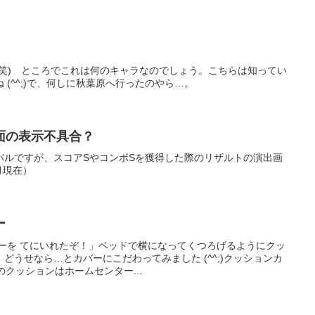
(笑) ところでこれは何のキャラなのでしょう。こちらは知ってい
(^^;)で、何しに秋葉原へ行ったのやら…。
面の表示不具合？
バルですが、スコアSやコンボSを獲得した際のリザルトの演出画
月現在）
ー
バーを てにいれたぞ！」ベッドで横になってくつろげるようにクッ
どうせなら…とカバーにこだわってみました (^^;)クッションカ
中のクッションはホームセンター...