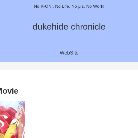
No K-ON!, No Life. No μ's, No Work!
dukehide chronicle
WebSite
ovie