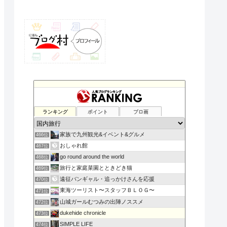
ランキング
ポイント
ブロ画
家族で九州観光&イベント&グルメ
466位
おしゃれ館
467位
go round around the world
468位
旅行と家庭菜園とときどき猫
469位
遠征バンギャル・追っかけさんを応援
470位
東海ツーリスト〜スタッフＢＬＯＧ〜
471位
山城ガールむつみの出陣ノススメ
472位
dukehide chronicle
473位
SIMPLE LIFE
474位