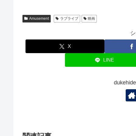
ウ
て
ィ
し
ィ
く
ン
い
ン
だ
ド
ウ
ド
さ
ウ
ィ
ウ
い
で
ン
Amusement
ラブライブ
映画
で
(
開
ド
開
新
き
ウ
き
し
ま
で
シ
ま
い
す
開
す
ウ
)
き
)
ィ
ま
ン
す
X
ド
)
ウ
で
LINE
開
き
ま
す
)
dukeh