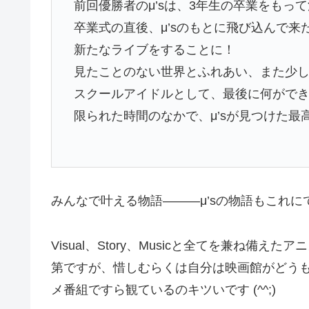
前回優勝者のμ’sは、3年生の卒業をもっ
卒業式の直後、μ’sのもとに飛び込んで
新たなライブをすることに！
見たことのない世界とふれあい、また少し
スクールアイドルとして、最後に何がで
限られた時間のなかで、μ’sが見つけた
みんなで叶える物語―――μ’sの物語もこれ
Visual、Story、Musicと全てを兼ね
第ですが、惜しむらくは自分は映画館がどうも苦
メ番組ですら観ているのキツいです (^^;)