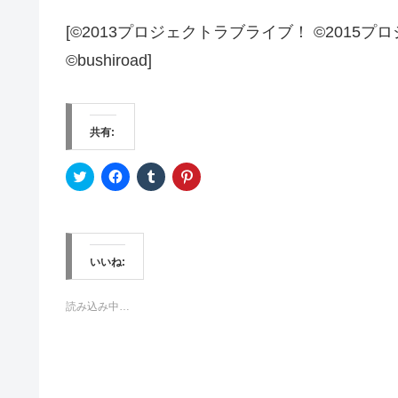
[©2013プロジェクトラブライブ！ ©2015プ
©bushiroad]
共有:
ク
F
ク
ク
リ
a
リ
リ
ッ
c
ッ
ッ
ク
e
ク
ク
し
b
し
し
て
o
て
て
T
o
T
P
w
k
u
i
いいね:
i
で
m
n
t
共
b
t
t
有
l
e
e
す
r
r
読み込み中…
r
る
で
e
で
に
共
s
共
は
有
t
有
ク
(
で
(
リ
新
共
新
ッ
し
有
し
ク
い
(
い
し
ウ
新