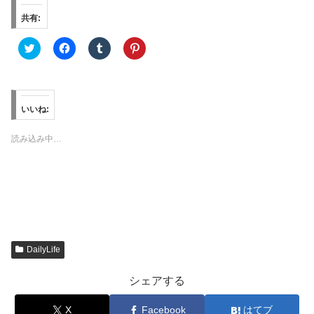
共有:
ク
F
ク
ク
リ
a
リ
リ
ッ
c
ッ
ッ
ク
e
ク
ク
し
b
し
し
て
o
て
て
T
o
T
P
w
k
u
i
いいね:
i
で
m
n
t
共
b
t
t
有
l
e
読み込み中…
e
す
r
r
r
る
で
e
で
に
共
s
共
は
有
t
有
ク
(
で
(
リ
新
共
新
ッ
し
有
し
ク
い
(
い
し
ウ
新
ウ
て
ィ
し
ィ
く
ン
い
ン
だ
ド
ウ
DailyLife
ド
さ
ウ
ィ
ウ
い
で
ン
で
(
開
ド
シェアする
開
新
き
ウ
き
し
ま
で
ま
い
す
開
X
Facebook
はてブ
す
ウ
)
き