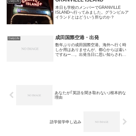
DailyLife
本日も学校のメンバーでGRANVILLE
ISLANDへ行ってみました。グランビルア
イランドとはどういう所なのか？
成田国際空港・出発
DailyLife
数年ぶりの成田国際空港。海外へ行く時
しか用はありませんが、都心からは遠い
ですねー…。出発当日に思い知らされた
のは「スーツケースを買うべきだっ
た！」という点です(笑)
あなたが｢英語を聞き取れない｣根本的な
理由
語学留学申し込み