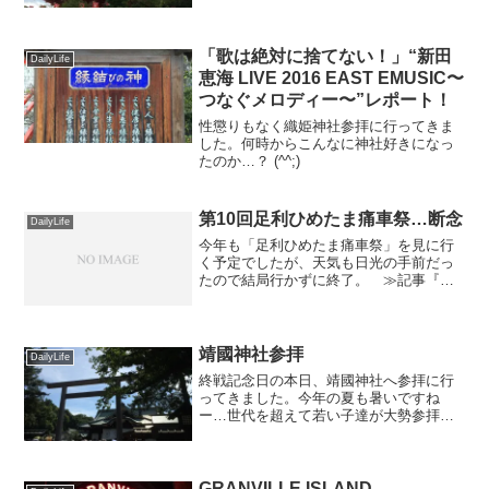
に行く際に一度通ったことがあります。
それがここ高幡不動前だったとは…どう
いう縁があるか分からない...
「歌は絶対に捨てない！」“新田
DailyLife
恵海 LIVE 2016 EAST EMUSIC〜
つなぐメロディー〜”レポート！
性懲りもなく織姫神社参拝に行ってきま
した。何時からこんなに神社好きになっ
たのか…？ (^^;)
第10回足利ひめたま痛車祭…断念
DailyLife
今年も「足利ひめたま痛車祭」を見に行
く予定でしたが、天気も日光の手前だっ
たので結局行かずに終了。 ≫記事『第8
回足利ひめたま痛車祭』
靖國神社参拝
DailyLife
終戦記念日の本日、靖國神社へ参拝に行
ってきました。今年の夏も暑いですね
ー…世代を超えて若い子達が大勢参拝に
来ていました。日本の政治屋達に見せて
やりたいものです。
GRANVILLE ISLAND