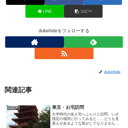
)
ィ
ま
ン
す
ド
)
LINE
コピー
ウ
で
開
き
ま
dukehideをフォローする
す
)
dukehide
関連記事
東京・お宅訪問
DailyLife
大学時代の友人宅へふらりと訪問。いざ
指定の場所に行ってみると……どうも見
覚えがあるような気がしてなりません。
で、思い出しました！ 以前正月スキー