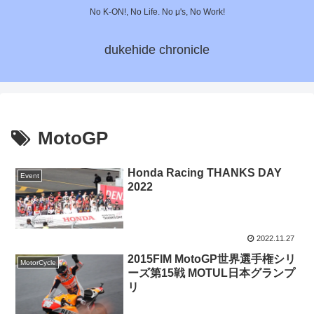
No K-ON!, No Life. No μ's, No Work!
dukehide chronicle
MotoGP
Honda Racing THANKS DAY
Event
2022
2022.11.27
2015FIM MotoGP世界選手権シリ
MotorCycle
ーズ第15戦 MOTUL日本グランプ
リ