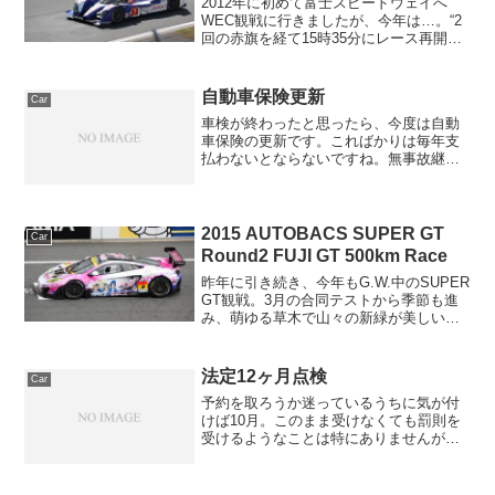
2012年に初めて富士スピードウェイへ
WEC観戦に行きましたが、今年は…。“2
回の赤旗を経て15時35分にレース再開と
なったが、セーフティカー先導のリスタ
ート直後に再度赤旗が提示され、レース
はそのまま終了に。中断時にトップに立
自動車保険更新
Car
っていた7号車...
車検が終わったと思ったら、今度は自動
車保険の更新です。こればかりは毎年支
払わないとならないですね。無事故継続
で等級が上がったことで前年比5000円以
上安くなりました。車種によっても保険
料が変わりますが、ようやく5万円を切る
ところまできた…。...
2015 AUTOBACS SUPER GT
Car
Round2 FUJI GT 500km Race
昨年に引き続き、今年もG.W.中のSUPER
GT観戦。3月の合同テストから季節も進
み、萌ゆる草木で山々の新緑が美しい中
での観戦です。 ≫記事『SUPER GTメ
ーカー合同テスト』
法定12ヶ月点検
Car
予約を取ろうか迷っているうちに気が付
けば10月。このまま受けなくても罰則を
受けるようなことは特にありませんが、3
月のエンジンマウントのような事例もあ
るのでディーラーへ。結論から言います
と、予約は無くとも12ヶ月点検は受けら