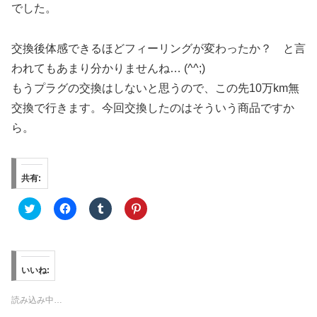
でした。
交換後体感できるほどフィーリングが変わったか？ と言
われてもあまり分かりませんね… (^^;)
もうプラグの交換はしないと思うので、この先10万km無
交換で行きます。今回交換したのはそういう商品ですか
ら。
共有:
ク
F
ク
ク
リ
a
リ
リ
ッ
c
ッ
ッ
ク
e
ク
ク
し
b
し
し
て
o
て
て
T
o
T
P
w
k
u
i
いいね:
i
で
m
n
t
共
b
t
t
有
l
e
読み込み中…
e
す
r
r
r
る
で
e