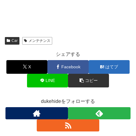
で
に
共
s
共
は
有
t
有
ク
(
で
(
リ
新
共
新
ッ
し
有
し
ク
い
(
い
し
ウ
新
ウ
て
ィ
し
ィ
く
ン
い
ン
だ
ド
ウ
Car
メンテナンス
ド
さ
ウ
ィ
ウ
い
で
ン
で
(
開
ド
シェアする
開
新
き
ウ
き
し
ま
で
ま
い
す
開
X
Facebook
はてブ
す
ウ
)
き
)
ィ
ま
ン
す
ド
)
LINE
コピー
ウ
で
開
き
ま
dukehideをフォローする
す
)