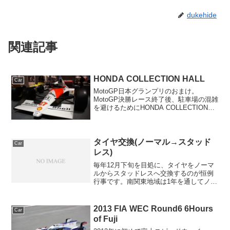
dukehide
関連記事
HONDA COLLECTION HALL
Car
MotoGP日本グランプリのおまけ。
MotoGP決勝レース終了後、駐車場の混雑
を避けるためにHONDA COLLECTION
HALLで時間つぶし。入場料は無料で
す。“HONDA NR”“RC212V”“RC211V”二輪
車両の一部。展示さ...
タイヤ交換(ノーマル→スタッド
Car
レス)
毎年12月下旬を目処に、タイヤをノーマ
ルからスタッドレスへ交換するのが恒例
行事です。南関東地域は1年を通してノー
マルタイヤのままでも問題無いでしょう
が、自分はスキーに行くのでスタッドレ
スタイヤへの交換が必須です。ノーマル
2013 FIA WEC Round6 6Hours
Car
タイヤは純正で16イ...
of Fuji