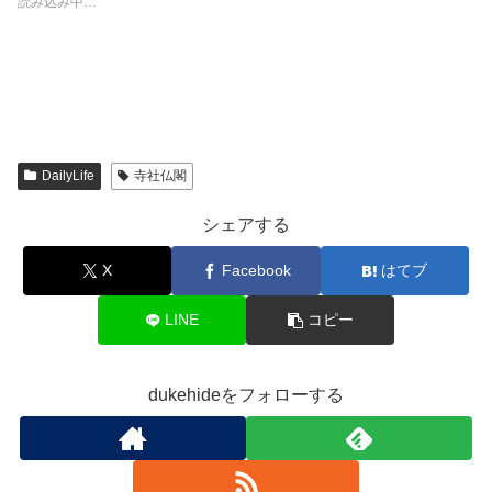
t
有
l
e
読み込み中…
e
す
r
r
r
る
で
e
で
に
共
s
共
は
有
t
有
ク
(
で
(
リ
新
共
新
ッ
し
有
し
ク
い
(
い
し
ウ
新
ウ
て
ィ
し
ィ
く
ン
い
ン
だ
ド
ウ
DailyLife
寺社仏閣
ド
さ
ウ
ィ
ウ
い
で
ン
で
(
開
ド
シェアする
開
新
き
ウ
き
し
ま
で
ま
い
す
開
X
Facebook
はてブ
す
ウ
)
き
)
ィ
ま
ン
す
ド
)
LINE
コピー
ウ
で
開
き
ま
dukehideをフォローする
す
)