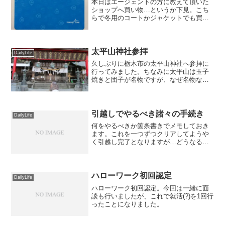
本日はエージェントの方に教えて頂いた
ショップへ買い物…というか下見。こち
らで冬用のコートかジャケットでも買え
ればいいのですが。
太平山神社参拝
DailyLife
久しぶりに栃木市の太平山神社へ参拝に
行ってみました。ちなみに太平山は玉子
焼きと団子が名物ですが、なぜ名物なの
かは忘れました。
引越しでやるべき諸々の手続き
DailyLife
何をやるべきか箇条書きでメモしておき
ます。これを一つずつクリアしてようや
く引越し完了となりますが…どうなるこ
とやら。
ハローワーク初回認定
DailyLife
ハローワーク初回認定。今回は一緒に面
談も行いましたが、これで就活(?)を1回行
ったことになりました。