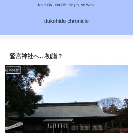
No K-ON!, No Life. No μ's, No Work!
dukehide chronicle
鷲宮神社へ…初詣？
DailyLife