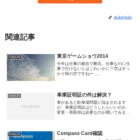
dukehide
関連記事
東京ゲームショウ2014
DailyLife
今年は仕事の都合で断念。仕事なのに仕
事で行けないとはこれいかに？空はすっ
かり秋の空ですねー…。
車庫証明証の件は解決？
DailyLife
車があると駐車場問題に悩まされます
が、車庫証明証はどうしたらいいのか、
変更・再取得は必要なのか聞いてみまし
た。
Compass Card確認
DailyLife