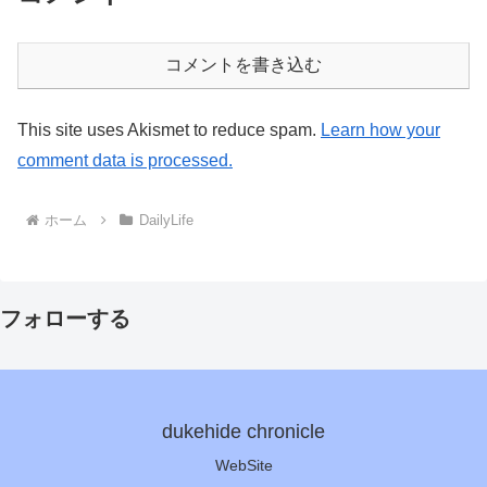
コメントを書き込む
This site uses Akismet to reduce spam.
Learn how your
comment data is processed.
ホーム
DailyLife
フォローする
dukehide chronicle
WebSite