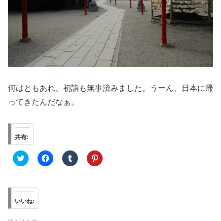
何はともあれ、初詣も無事済みました。うーん、日本に帰
ってきたんだなぁ。
共有:
ク
F
ク
ク
リ
a
リ
リ
ッ
c
ッ
ッ
ク
e
ク
ク
し
b
し
し
て
o
て
て
T
o
T
P
w
k
u
i
いいね:
i
で
m
n
t
共
b
t