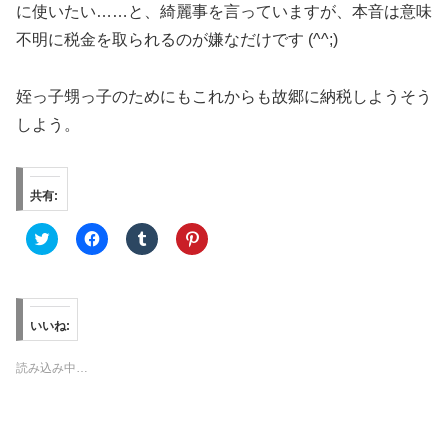
に使いたい……と、綺麗事を言っていますが、本音は意味
不明に税金を取られるのが嫌なだけです (^^;)
姪っ子甥っ子のためにもこれからも故郷に納税しようそう
しよう。
共有:
ク
F
ク
ク
リ
a
リ
リ
ッ
c
ッ
ッ
ク
e
ク
ク
し
b
し
し
て
o
て
て
T
o
T
P
w
k
u
i
いいね:
i
で
m
n
t
共
b
t
t
有
l
e
読み込み中…
e
す
r
r
r
る
で
e
で
に
共
s
共
は
有
t
有
ク
(
で
(
リ
新
共