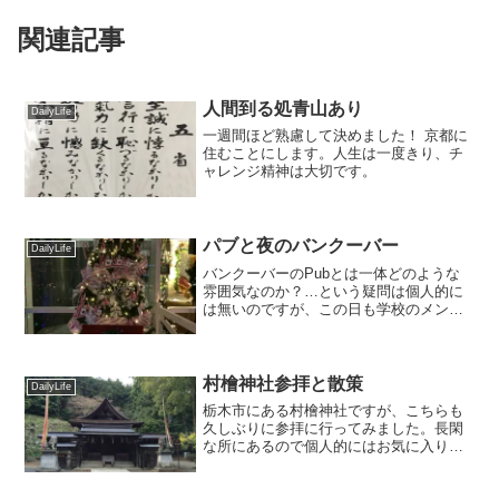
関連記事
人間到る処青山あり
DailyLife
一週間ほど熟慮して決めました！ 京都に
住むことにします。人生は一度きり、チ
ャレンジ精神は大切です。
パブと夜のバンクーバー
DailyLife
バンクーバーのPubとは一体どのような
雰囲気なのか？…という疑問は個人的に
は無いのですが、この日も学校のメンバ
ーとパブへ行ってみることに。夕方から
例の場所に集合です。
村檜神社参拝と散策
DailyLife
栃木市にある村檜神社ですが、こちらも
久しぶりに参拝に行ってみました。長閑
な所にあるので個人的にはお気に入りで
す。