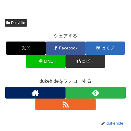
新
ッ
し
有
し
ク
い
(
い
し
ウ
新
ウ
て
ィ
し
ィ
く
ン
い
ン
だ
ド
ウ
DailyLife
ド
さ
ウ
ィ
ウ
い
で
ン
で
(
開
ド
シェアする
開
新
き
ウ
き
し
ま
で
ま
い
す
開
X
Facebook
はてブ
す
ウ
)
き
)
ィ
ま
ン
す
ド
)
LINE
コピー
ウ
で
開
き
ま
dukehideをフォローする
す
)
dukehide