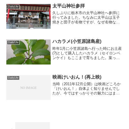
太平山神社参拝
DailyLife
久しぶりに栃木市の太平山神社へ参拝に
行ってみました。ちなみに太平山は玉子
焼きと団子が名物ですが、なぜ名物なの
かは忘れました。
ハカラメ(小笠原諸島産)
DailyLife
昨年1月に小笠原諸島へ行った時にお土産
(?)として購入したハカラメ（セイロンベ
ンケイ）もここまで育ちました。葉っぱ
の縁から芽や根が出てくるこの生命力…
下手にあちこち葉が飛んだらどんどん増
えそうでそれはそれで恐ろしいよう
な…。ただ霜には弱いそ...
映画けいおん！(再上映)
DailyLife
当時（2011年12月公開）は映画どころか
「けいおん！」自体よく知りませんでし
たが、今ではすっかりその魅力にはまり
ました (^-^*)…とまあ残念ながら映画は見
逃しましたが、その後Blu-ray版はしっか
り買いました。そんな矢先、ドリパス
に...