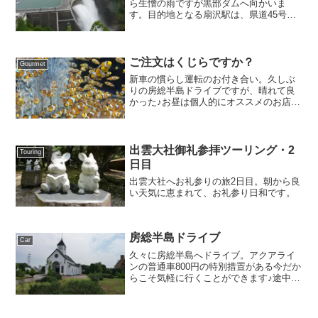
ら生憎の雨ですが黒部ダムへ向かいま
す。目的地となる扇沢駅は、県道45号線
をひたすら進むだけなので迷うことはあ
りません。強いて言えばレンタカーがAT
車なのがツラいです (^^;)扇沢駅からトロ
リーバスにて...
ご注文はくじらですか？
Gourmet
新車の慣らし運転のお付き合い。久しぶ
りの房総半島ドライブですが、晴れて良
かった♪お昼は個人的にオススメのお店で
鯨料理を堪能。
出雲大社御礼参拝ツーリング・2
Touring
日目
出雲大社へお礼参りの旅2日目。朝から良
い天気に恵まれて、お礼参り日和です。
房総半島ドライブ
Car
久々に房総半島へドライブ。アクアライ
ンの普通車800円の特別措置がある今だか
らこそ気軽に行くことができます♪途中あ
ちらこちらで祭礼を行っている地域も多
く、法被を着た地元の方々が神輿を担い
でいたりと、実に夏らしさ満点。千葉と