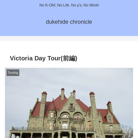
No K-ON!, No Life. No μ's, No Work!
dukehide chronicle
Victoria Day Tour(前編)
Touring