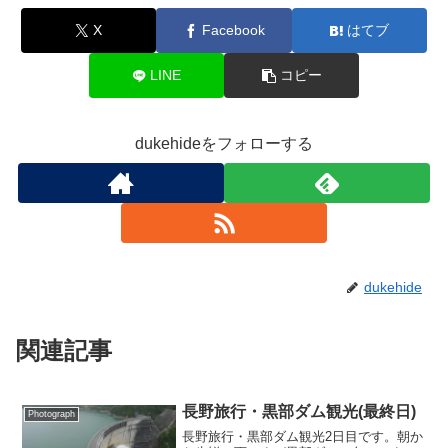
き
し
ま
で
ま
い
す
開
X
Facebook
はてブ
す
ウ
)
き
)
ィ
ま
ン
す
ド
)
LINE
コピー
ウ
で
開
き
ま
dukehideをフォローする
す
)
dukehide
関連記事
長野旅行・黒部ダム観光(最終日)
Photograph
長野旅行・黒部ダム観光2日目です。朝か