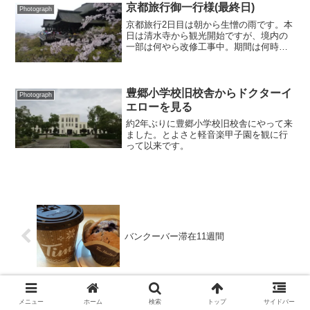
いえば枇杷？ 道の...
京都旅行御一行様(最終日)
Photograph
京都旅行2日目は朝から生憎の雨です。本
日は清水寺から観光開始ですが、境内の
一部は何やら改修工事中。期間は何時ま
でだろう？
豊郷小学校旧校舎からドクターイ
Photograph
エローを見る
約2年ぶりに豊郷小学校旧校舎にやって来
ました。とよさと軽音楽甲子園を観に行
って以来です。
バンクーバー滞在11週間
メニュー
ホーム
検索
トップ
サイドバー