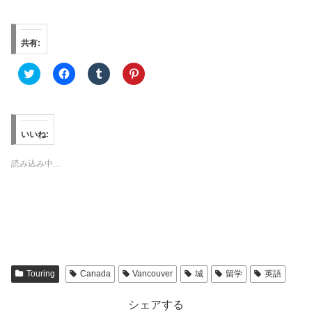
共有:
ク
F
ク
ク
リ
a
リ
リ
ッ
c
ッ
ッ
ク
e
ク
ク
し
b
し
し
て
o
て
て
T
o
T
P
w
k
u
i
いいね:
i
で
m
n
t
共
b
t
t
有
l
e
読み込み中…
e
す
r
r
r
る
で
e
で
に
共
s
共
は
有
t
有
ク
(
で
(
リ
新
共
新
ッ
し
有
し
ク
い
(
い
し
ウ
新
ウ
て
ィ
し
ィ
く
ン
い
ン
だ
ド
ウ
Touring
Canada
Vancouver
城
留学
英語
ド
さ
ウ
ィ
ウ
い
で
ン
で
(
開
ド
シェアする
開
新
き
ウ