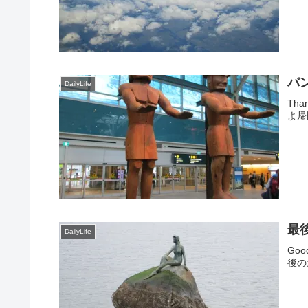
バ
DailyLife
Than
よ帰
最後
DailyLife
Goo
後の