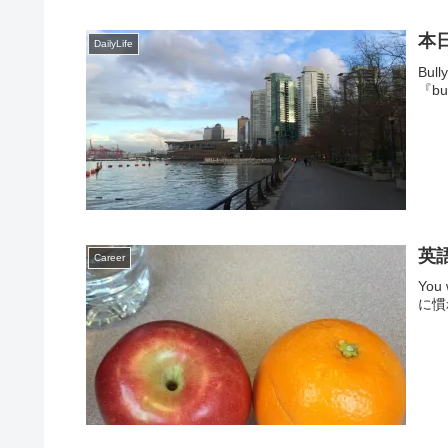
本日
DailyLife
Bul
『b
英
Career
You
に慣