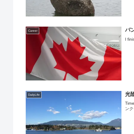
バ
Career
I f
光
DailyLife
Tim
ンク