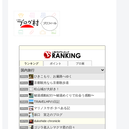
ランキング
ポイント
ブロ画
ひきこもり、お遍路へゆく
260位
京都観光なら京都散歩道
261位
松山城が大好き！
262位
秘湯感動紀行〜秘湯めぐりで出会う感動〜
263位
TRAVELHPの日記
264位
マリノスサポ-タベある記
265位
坂口 宣之のブログ
266位
dukehide chronicle
267位
ゴジラ老人シマクマ君の日々
268位