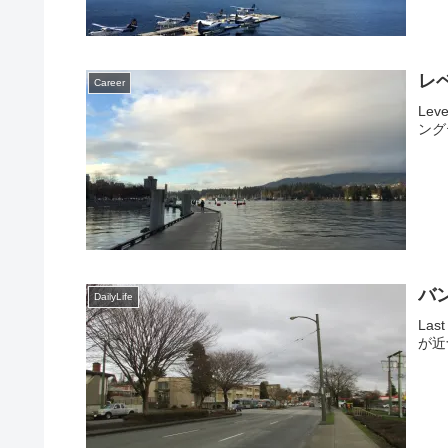
レベ
Career
Leve
ング
バ
DailyLife
Last
が近