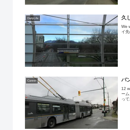
久
DailyLife
We w
イ先
バ
Career
12 w
ーム
って