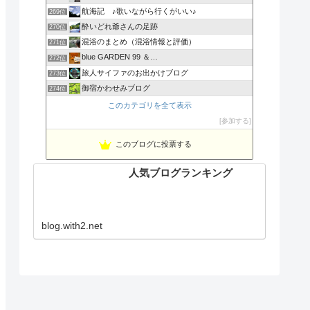
航海記 ♪歌いながら行くがいい♪
269位
酔いどれ爺さんの足跡
270位
混浴のまとめ（混浴情報と評価）
271位
blue GARDEN 99 ＆…
272位
旅人サイファのお出かけブログ
273位
御宿かわせみブログ
274位
このカテゴリを全て表示
参加する
このブログに投票する
人気ブログランキング
blog.with2.net