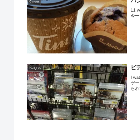
バ
Career
11 w
今一
ビ
DailyLife
I wa
ゲー
られ