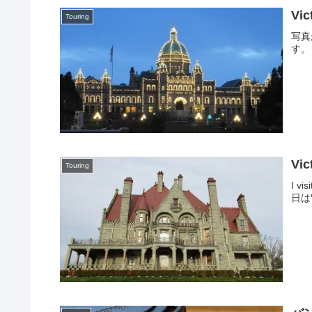
Vic
Touring
写真
す。
Vic
Touring
I vis
日はV