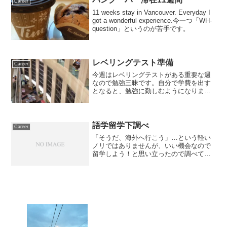
Career
11 weeks stay in Vancouver. Everyday I
got a wonderful experience.今一つ「WH-
question」というのが苦手です。
レベリングテスト準備
Career
今週はレベリングテストがある重要な週
なので勉強三昧です。自分で学費を出す
となると、勉強に勤しむようになりま
す。
語学留学下調べ
Career
「そうだ、海外へ行こう」…という軽い
ノリではありませんが、いい機会なので
留学しよう！と思い立ったので調べてみ
ました。