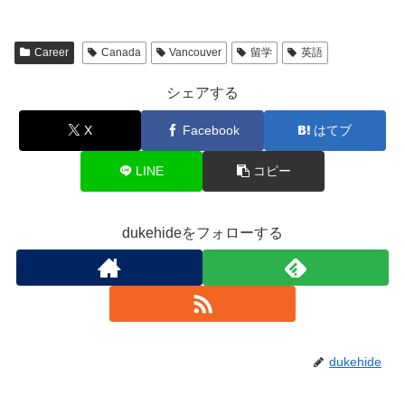
し
ク
い
(
い
し
ウ
新
ウ
て
ィ
し
ィ
く
ン
い
ン
だ
ド
ウ
Career
Canada
Vancouver
留学
英語
ド
さ
ウ
ィ
ウ
い
で
ン
で
(
開
ド
シェアする
開
新
き
ウ
き
し
ま
で
ま
い
す
開
X
Facebook
はてブ
す
ウ
)
き
)
ィ
ま
ン
す
ド
)
LINE
コピー
ウ
で
開
き
ま
dukehideをフォローする
す
)
dukehide