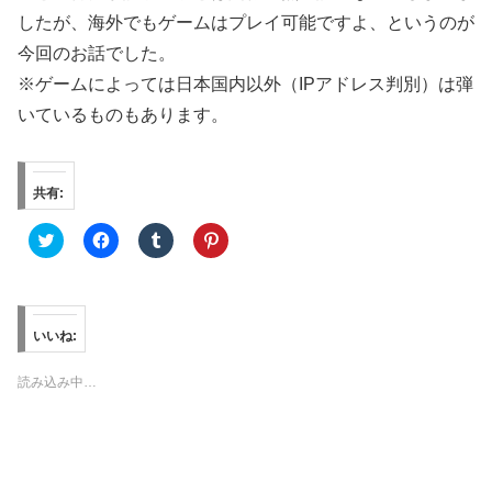
したが、海外でもゲームはプレイ可能ですよ、というのが
今回のお話でした。
※ゲームによっては日本国内以外（IPアドレス判別）は弾
いているものもあります。
共有:
ク
F
ク
ク
リ
a
リ
リ
ッ
c
ッ
ッ
ク
e
ク
ク
し
b
し
し
て
o
て
て
T
o
T
P
w
k
u
i
いいね:
i
で
m
n
t
共
b
t
t
有
l
e
読み込み中…
e
す
r
r
r
る
で
e
で
に
共
s
共
は
有
t
有
ク
(
で
(
リ
新
共
新
ッ
し
有