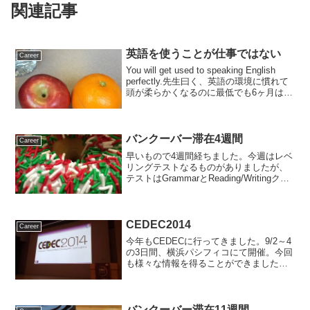
関連記事
英語を使うことが仕事ではない
Career
You will get used to speaking English
perfectly.先生曰く、英語の環境に慣れて
頭が柔らかくなるのに最低でも6ヶ月はか
かるようです。
バンクーバー滞在4週間
Career
早いもので4週間経ちました。今週はレベ
リングテストなるものがありましたが、
テストはGrammarとReading/Writingクラ
スのみです。
CEDEC2014
Career
今年もCEDECに行ってきました。9/2～4
の3日間、横浜パシフィコにて開催。今回
も様々な情報を得ることができました。
こういうのって良い勉強になりますね
ぇ。せっかくなのでたまには贅沢な一品
を(笑)別の日は、お昼の休憩時間に海を見
ながら食事（...
バンクーバー滞在11週間