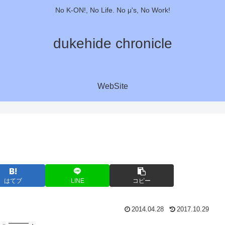
No K-ON!, No Life. No μ's, No Work!
dukehide chronicle
WebSite
はてブ
LINE
コピー
2014.04.28
2017.10.29