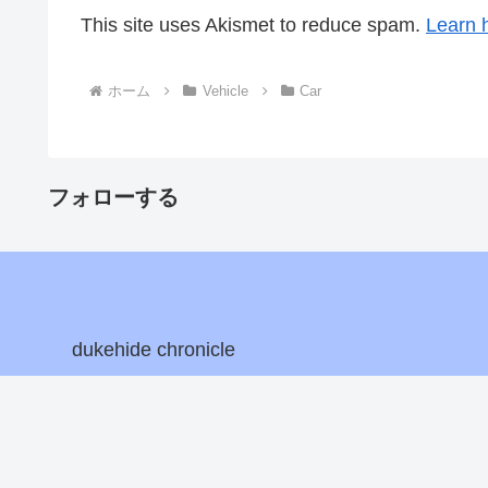
This site uses Akismet to reduce spam.
Learn 
ホーム
Vehicle
Car
フォローする
dukehide chronicle