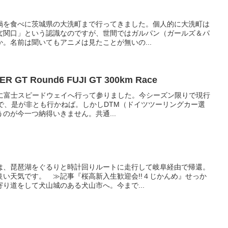
鍋を食べに茨城県の大洗町まで行ってきました。個人的に大洗町は
玄関口」という認識なのですが、世間ではガルパン（ガールズ＆パ
。名前は聞いてもアニメは見たことが無いの...
R GT Round6 FUJI GT 300km Race
ために富士スピードウェイへ行って参りました。今シーズン限りで現行
ので、是が非とも行かねば。しかしDTM（ドイツツーリングカー選
のが今一つ納得いきません。共通...
は、琵琶湖をぐるりと時計回りルートに走行して岐阜経由で帰還。
良い天気です。 ≫記事『桜高新入生歓迎会!!４じかんめ』せっか
り道をして犬山城のある犬山市へ。今まで...