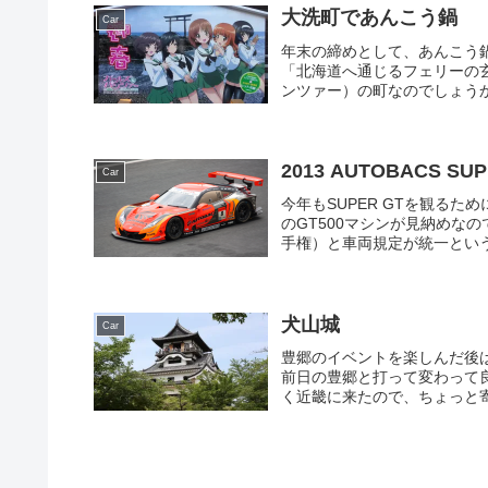
大洗町であんこう鍋
Car
年末の締めとして、あんこう
「北海道へ通じるフェリーの
ンツァー）の町なのでしょうか
2013 AUTOBACS SUPE
Car
今年もSUPER GTを観る
のGT500マシンが見納めな
手権）と車両規定が統一という
犬山城
Car
豊郷のイベントを楽しんだ後
前日の豊郷と打って変わって
く近畿に来たので、ちょっと寄