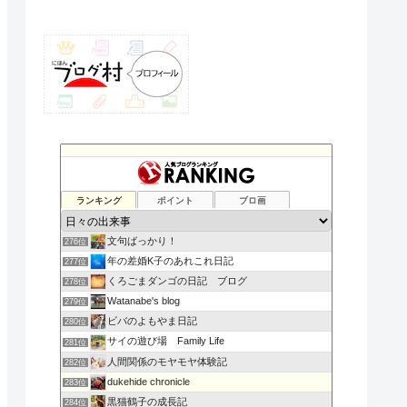
ランキング
ポイント
ブロ画
文句ばっかり！
276位
年の差婚K子のあれこれ日記
277位
くろごまダンゴの日記 ブログ
278位
Watanabe's blog
279位
ビバのよもやま日記
280位
サイの遊び場 Family Life
281位
人間関係のモヤモヤ体験記
282位
dukehide chronicle
283位
黒猫鶴子の成長記
284位