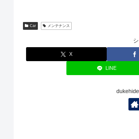
し
ク
い
(
い
し
ウ
新
ウ
て
ィ
し
ィ
く
ン
い
ン
だ
ド
ウ
ド
さ
ウ
ィ
ウ
い
で
ン
Car
メンテナンス
で
(
開
ド
開
新
き
ウ
き
し
ま
で
シ
ま
い
す
開
す
ウ
)
き
)
ィ
ま
ン
す
X
ド
)
ウ
で
LINE
開
き
ま
す
)
dukeh