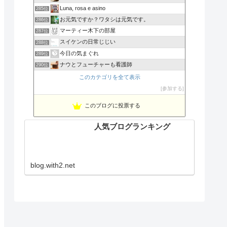
Luna, rosa e asino
285位
お元気ですか？ワタシは元気です。
286位
マーティー木下の部屋
287位
スイケンの日常じじい
288位
今日の気まぐれ
289位
ナウとフューチャーも看護師
290位
このカテゴリを全て表示
参加する
このブログに投票する
人気ブログランキング
blog.with2.net