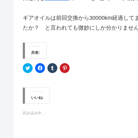
ギアオイルは前回交換から30000km経過し
たか？ と言われても微妙にしか分かりませんねぇ
共有:
ク
F
ク
ク
リ
a
リ
リ
ッ
c
ッ
ッ
ク
e
ク
ク
し
b
し
し
て
o
て
て
T
o
T
P
w
k
u
i
いいね:
i
で
m
n
t
共
b
t
t
有
l
e
e
す
r
r
読み込み中…
r
る
で
e
で
に
共
s
共
は
有
t
有
ク
(
で
(
リ
新
共
新
ッ
し
有