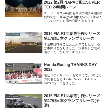
2022 第2戦 NAPAC富士SUPER
TEC 24時間レース
スーパー耐久24時間も今回で通算4回目の
観戦です。今年は6月開催なので（梅雨入
りしていたら）雨の心配があります
が…。
2016 FIA F1世界選手権シリーズ
MotorSports
第17戦日本グランプリレース
予選中は持ちこたえた天気でしたが、夜
は本降りとなりました。決勝当日は朝の
雨が止んでからサーキットへ。
Honda Racing THANKS DAY
Event
2022
モビリティリゾートもてぎにて、3年ぶり
の開催となるHonda Racing THANKS
DAYに行ってきました。
2016 FIA F1世界選手権シリーズ
MotorSports
第17戦日本グランプリレース(予
選)