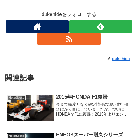
ま
す
)
dukehideをフォローする
dukehide
関連記事
2015年HONDA F1復帰
MotorSports
今まで幾度となく確定情報の無い先行報
道ばかり目にしていましたが、ついに
HONDAがF1に復帰！2015年よりエンジ
ン（パワーユニット）サプライヤーとし
て、McLarenとタッグを組むことになり
ますが、先ずは素直に喜びましょう。た
だ、McLa...
ENEOSスーパー耐久シリーズ
MotorSports