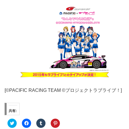
[©PACIFIC RACING TEAM ©プロジェクトラブライブ！]
共有:
ク
F
ク
ク
リ
a
リ
リ