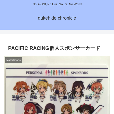
No K-ON!, No Life. No μ's, No Work!
dukehide chronicle
PACIFIC RACING個人スポンサーカード
MotorSports