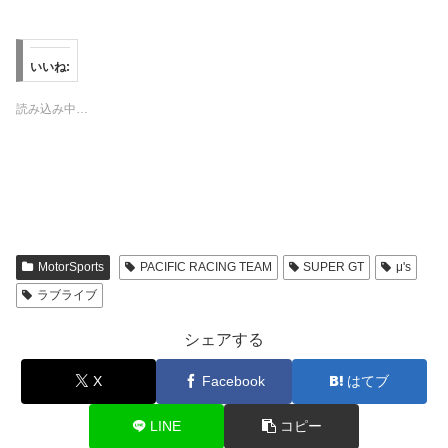
ッ
c
ッ
ッ
ク
e
ク
ク
し
b
し
し
て
o
て
て
T
o
T
P
w
k
u
i
いいね:
i
で
m
n
t
共
b
t
t
有
l
e
読み込み中…
e
す
r
r
r
る
で
e
で
に
共
s
共
は
有
t
有
ク
(
で
(
リ
新
共
新
ッ
し
有
し
ク
い
(
い
し
ウ
新
ウ
て
ィ
し
ィ
く
ン
い
ン
だ
ド
ウ
MotorSports
PACIFIC RACING TEAM
SUPER GT
μ's
ド
さ
ウ
ィ
ウ
い
で
ン
ラブライブ
で
(
開
ド
開
新
き
ウ
き
し
ま
で
シェアする
ま
い
す
開
す
ウ
)
き
)
ィ
ま
ン
す
X
Facebook
はてブ
ド
)
ウ
で
LINE
コピー
開
き