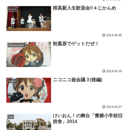
桜高新入生歓迎会!!４じかんめ
Event
2014.05.05
秋葉原でゲットだぜ！
Amusement
2014.04.29
ニコニコ超会議３(後編)
Event
2014.04.27
けいおん！の舞台「豊郷小学校旧
Car
校舎」2014