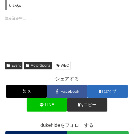
T
o
T
P
w
k
u
i
いいね:
i
で
m
n
t
共
b
t
t
有
l
e
読み込み中…
e
す
r
r
r
る
で
e
で
に
共
s
共
は
有
t
有
ク
(
で
(
リ
新
共
新
ッ
し
有
し
ク
い
(
い
し
ウ
新
ウ
て
ィ
し
ィ
く
ン
い
ン
だ
ド
ウ
Event
MotorSports
WEC
ド
さ
ウ
ィ
ウ
い
で
ン
で
(
開
ド
シェアする
開
新
き
ウ
き
し
ま
で
ま
い
す
開
X
Facebook
はてブ
す
ウ
)
き
)
ィ
ま
ン
す
ド
)
LINE
コピー
ウ
で
開
き
ま
dukehideをフォローする
す
)