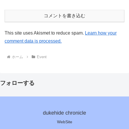
コメントを書き込む
This site uses Akismet to reduce spam.
Learn how your
comment data is processed.
ホーム
Event
フォローする
dukehide chronicle
WebSite