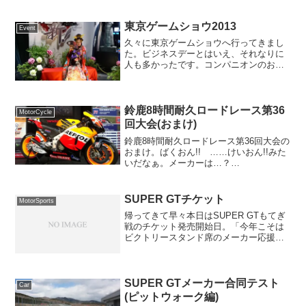
ら……ってよくよく考えてみたらもう
G.W.に突入している？行列もさることな
がら、朝から暑くて屋外に並...
東京ゲームショウ2013
Event
久々に東京ゲームショウへ行ってきまし
た。ビジネスデーとはいえ、それなりに
人も多かったです。コンパニオンのお姉
さん方（の一部）。コンデジだと光量が
足りず…。かといって一眼レフカメラを
持って行くのも荷物になるし面倒なので
コンデジで我慢します (...
鈴鹿8時間耐久ロードレース第36
MotorCycle
回大会(おまけ)
鈴鹿8時間耐久ロードレース第36回大会の
おまけ。ばくおん!! ……けいおん!!みた
いだなぁ。メーカーは…？
HONDADUCATISUZUKIGPスクエアには
（上の写真以外にも）様々な車両展示や
イベントが行われていました。
SUPER GTチケット
MotorSports
帰ってきて早々本日はSUPER GTもてぎ
戦のチケット発売開始日。「今年こそは
ビクトリースタンド席のメーカー応援席
を買う」
SUPER GTメーカー合同テスト
Car
(ピットウォーク編)