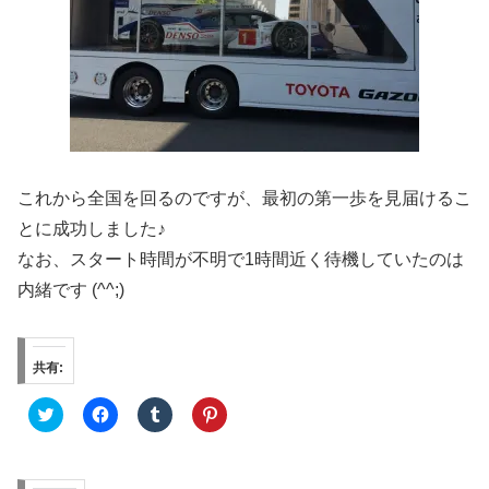
これから全国を回るのですが、最初の第一歩を見届けるこ
とに成功しました♪
なお、スタート時間が不明で1時間近く待機していたのは
内緒です (^^;)
共有:
ク
F
ク
ク
リ
a
リ
リ
ッ
c
ッ
ッ
ク
e
ク
ク
し
b
し
し
て
o
て
て