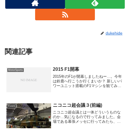
dukehide
関連記事
2015 F1開幕
MotorSports
2015年のF1が開幕しましたねー…。今年
は鈴鹿へ行こうか行くまいか？ 新しいパ
ワーユニット搭載のF1マシンを観てみた
いですが、今年は諸事情により行けるの
かどうか分かりません。
ニコニコ超会議３(前編)
Event
ニコニコ超会議とは一体どういうものな
のか…気になるので行ってみました。会
場である幕張メッセに行ってみたら、朝
から長蛇の列。皆どこから来たのや