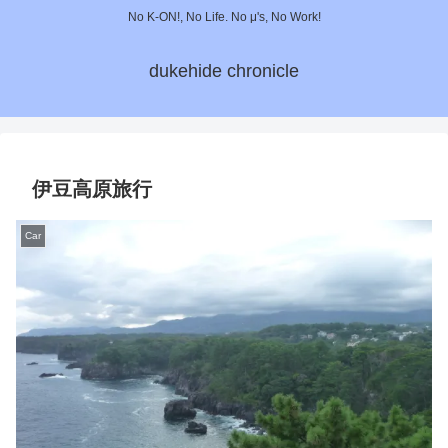
No K-ON!, No Life. No μ's, No Work!
dukehide chronicle
伊豆高原旅行
Car