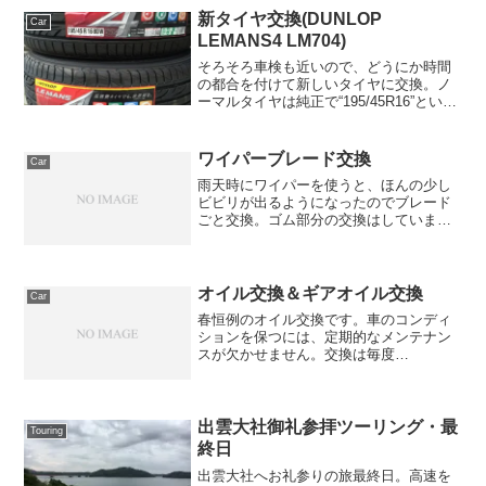
新タイヤ交換(DUNLOP
Car
LEMANS4 LM704)
そろそろ車検も近いので、どうにか時間
の都合を付けて新しいタイヤに交換。ノ
ーマルタイヤは純正で“195/45R16”という
サイズなので、タイヤメーカーのサイト
をチェックしても選べるブランドはそん
なにありません。1インチ落とし
ワイパーブレード交換
Car
て“185/55R...
雨天時にワイパーを使うと、ほんの少し
ビビリが出るようになったのでブレード
ごと交換。ゴム部分の交換はしていまし
たが、それだけではもう無理です。リア
のブレードはゴム部分しか交換できない
タイプだけど…交換したのは何時だった
かな？
オイル交換＆ギアオイル交換
Car
春恒例のオイル交換です。車のコンディ
ションを保つには、定期的なメンテナン
スが欠かせません。交換は毎度
AUTOBACSにてお世話になっています
が、SUPER GTの冠スポンサーの効果は
大きいです。今回は一緒にギアオイルも
交換。指定粘度は75W...
出雲大社御礼参拝ツーリング・最
Touring
終日
出雲大社へお礼参りの旅最終日。高速を