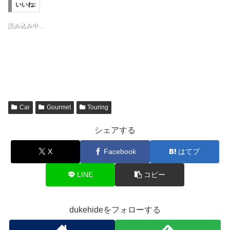
w
k
u
i
いいね:
i
で
m
n
t
共
b
t
t
有
l
e
読み込み中…
e
す
r
r
r
る
で
e
で
に
共
s
共
は
有
t
有
ク
(
で
(
リ
新
共
新
ッ
し
有
し
ク
い
(
い
し
ウ
新
ウ
て
ィ
し
ィ
く
ン
い
ン
だ
ド
ウ
Car
Gourmet
Touring
ド
さ
ウ
ィ
ウ
い
で
ン
で
(
開
ド
シェアする
開
新
き
ウ
き
し
ま
で
ま
い
す
開
X
Facebook
はてブ
す
ウ
)
き
)
ィ
ま
ン
す
ド
)
LINE
コピー
ウ
で
開
き
ま
dukehideをフォローする
す
)