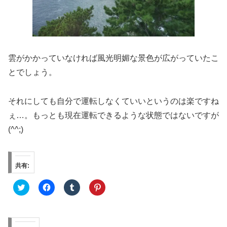
雲がかかっていなければ風光明媚な景色が広がっていたこ
とでしょう。
それにしても自分で運転しなくていいというのは楽ですね
ぇ…。もっとも現在運転できるような状態ではないですが
(^^;)
共有:
ク
F
ク
ク
リ
a
リ
リ
ッ
c
ッ
ッ
ク
e
ク
ク
し
b
し
し
て
o
て
て
T
o
T
P