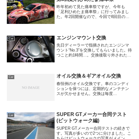
Car
昨年初めて見た痛車祭ですが、今年も
「足利ひめたま痛車祭」に行ってみまし
た。年2回開催なので、今回で8回目の開
催となります。 ≫記事『第6回足利ひめ
たま痛車祭』なお、昨年の反省を活か
し、今年は事前に駐車場を確認済みです
(^^;) 川を挟んだ...
エンジンマウント交換
Car
先日ディーラーで指摘されたエンジンマ
ウント“No.3”を交換してもらいました。待
つこと約1時間…。交換後取り外された部
品を見てみると、見事にゴムのジョイン
ト部分がぱっくり逝ってました。オイル
漏れなんて生易しいものではなく、封入
されていたオイ...
オイル交換＆ギアオイル交換
Car
春恒例のオイル交換です。車のコンディ
ションを保つには、定期的なメンテナン
スが欠かせません。交換は毎度
AUTOBACSにてお世話になっています
が、SUPER GTの冠スポンサーの効果は
大きいです。今回は一緒にギアオイルも
交換。指定粘度は75W...
SUPER GTメーカー合同テスト
Car
(ピットウォーク編)
SUPER GTメーカー合同テストの続きで
す。写真が多いので2つに分けました。こ
ちらはピットウォークの写真がメインで