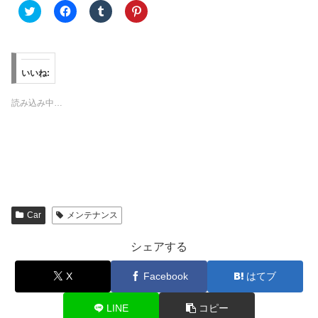
ク
F
ク
ク
リ
a
リ
リ
ッ
c
ッ
ッ
ク
e
ク
ク
し
b
し
し
て
o
て
て
T
o
T
P
w
k
u
i
いいね:
i
で
m
n
t
共
b
t
t
有
l
e
読み込み中…
e
す
r
r
r
る
で
e
で
に
共
s
共
は
有
t
有
ク
(
で
(
リ
新
共
新
ッ
し
有
し
ク
い
(
い
し
ウ
新
ウ
て
ィ
し
ィ
く
ン
い
ン
だ
ド
ウ
Car
メンテナンス
ド
さ
ウ
ィ
ウ
い
で
ン
で
(
開
ド
シェアする
開
新
き
ウ
き
し
ま
で
ま
い
す
開
X
Facebook
はてブ
す
ウ
)
き
)
ィ
ま
ン
す
ド
)
LINE
コピー
ウ