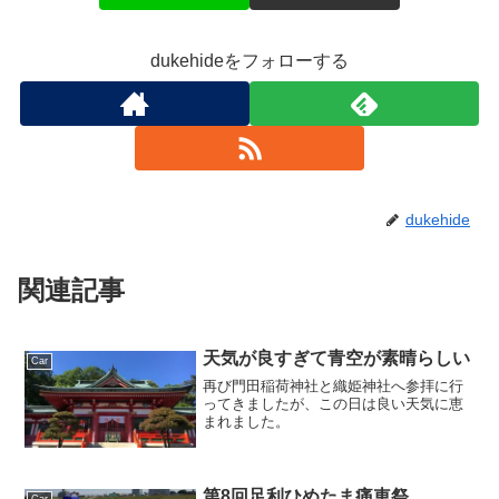
で
開
き
ま
dukehideをフォローする
す
)
dukehide
関連記事
天気が良すぎて青空が素晴らしい
Car
再び門田稲荷神社と織姫神社へ参拝に行
ってきましたが、この日は良い天気に恵
まれました。
第8回足利ひめたま痛車祭