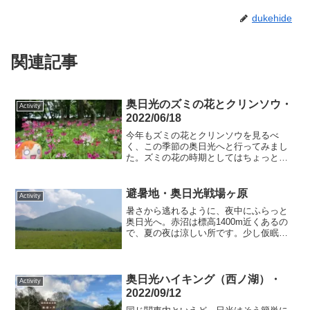
dukehide
関連記事
奥日光のズミの花とクリンソウ・
Activity
2022/06/18
今年もズミの花とクリンソウを見るべ
く、この季節の奥日光へと行ってみまし
た。ズミの花の時期としてはちょっと遅
めでしたが…。
避暑地・奥日光戦場ヶ原
Activity
暑さから逃れるように、夜中にふらっと
奥日光へ。赤沼は標高1400m近くあるの
で、夏の夜は涼しい所です。少し仮眠を
取ってから戦場ヶ原を散策。
奥日光ハイキング（西ノ湖）・
Activity
2022/09/12