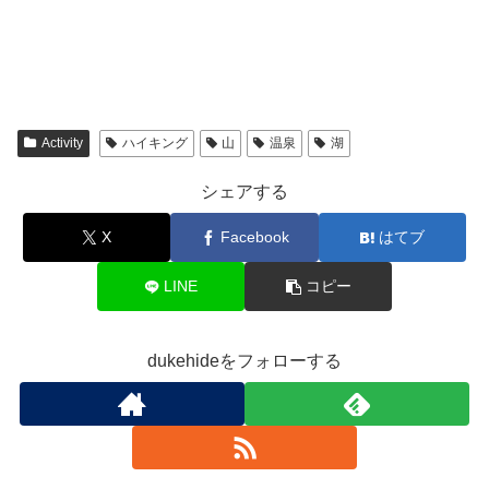
で
に
共
s
共
は
有
t
有
ク
(
で
(
リ
新
共
新
ッ
し
有
し
ク
い
(
い
し
ウ
新
ウ
て
ィ
し
ィ
く
ン
い
ン
だ
ド
ウ
Activity
ハイキング
山
温泉
湖
ド
さ
ウ
ィ
ウ
い
で
ン
で
(
開
ド
シェアする
開
新
き
ウ
き
し
ま
で
ま
い
す
開
X
Facebook
はてブ
す
ウ
)
き
)
ィ
ま
ン
す
ド
)
LINE
コピー
ウ
で
開
き
ま
dukehideをフォローする
す
)