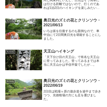
同じ関東内といえど、日光はそう簡単に
は行ける距離ではないので、行くのであ
れば1泊2日のハイキングを楽しみたいで
す。
奥日光のズミの花とクリンソウ・
Activity
2021/06/13
いろは坂を往復するのも面倒なので、車
中泊にて2日間奥日光を堪能することにし
ました。
天王山ハイキング
Activity
「天下分け目の天王山」で有名な天王山
に登ってみました。登ってみるまでは本
当に天王山かは半信半疑でしたが…。
奥日光のズミの花とクリンソウ・
Activity
2022/06/19
2日目は戦場ヶ原の遊歩道を途中まで歩き
つつ、光徳牧場の方にも足を運びまし
た。