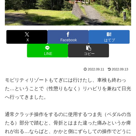
X
Facebook
はてブ
LINE
コピー
2022.09.11
2022.09.13
モビリティリゾートもてぎには行けたし、車検も終わっ
た…ということで（性懲りもなく）リハビリを兼ねて日光
へ行ってきました。
通常クラッチ操作をするのに使用するつま先（ペダルの当
たる）部分で踏むと、骨折とはまた違った痛みというか痺
れが出る…ならばと、かかと側にずらしての操作でどうに