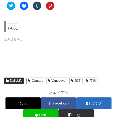
ク
F
ク
ク
リ
a
リ
リ
ッ
c
ッ
ッ
ク
e
ク
ク
し
b
し
し
て
o
て
て
T
o
T
P
w
k
u
i
いいね:
i
で
m
n
t
共
b
t
t
有
l
e
読み込み中…
e
す
r
r
r
る
で
e
で
に
共
s
共
は
有
t
有
ク
(
で
(
リ
新
共
新
ッ
し
有
し
ク
い
(
い
し
ウ
新
ウ
て
ィ
し
ィ
く
ン
い
ン
だ
ド
ウ
DailyLife
Canada
Vancouver
留学
英語
ド
さ
ウ
ィ
ウ
い
で
ン
で
(
開
ド
シェアする
開
新
き
ウ
き
し
ま
で
ま
い
す
開
X
Facebook
はてブ
す
ウ
)
き
)
ィ
ま
ン
す
ド
)
LINE
コピー