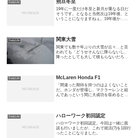
朔旦冬至
DailyLife
19年に一度だけ冬至と新月が重なる日だ
そうです。となると当然次は19年後、と
いうことになりますねぇ。19年後か…そ
の頃は何をやっているのでしょうね
ー…。
関東大雪
DailyLife
関東でも数十年ぶりの大雪が云々…と言
われても「どうせそんなに降らないし、
降ったとしても大して積もらないだろ
う」…と甘く見ていた結果がこのザマで
す。何これ！？
McLaren Honda F1
DailyLife
「間違った期待を持つのはよくないこと
だ。ホンダが登場し、マクラーレンと組
んであっという間に大成功を収めるとい
う期待を持っていた人々がいたのは確か
だ。だがそれは間違った期待だった」
ハローワーク初回認定
DailyLife
ハローワーク初回認定。今回は一緒に面
談も行いましたが、これで就活(?)を1回行
ったことになりました。