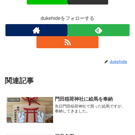
ウ
で
開
き
ま
dukehideをフォローする
す
)
dukehide
関連記事
門田稲荷神社に絵馬を奉納
DailyLife
先日門田稲荷神社で買った絵馬ですが、
奉納してきました。