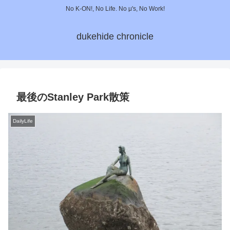
No K-ON!, No Life. No μ's, No Work!
dukehide chronicle
最後のStanley Park散策
DailyLife