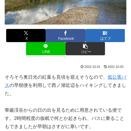
X
Facebook
はてブ
LINE
コピー
2022.10.01
2022.10.03
そろそろ奥日光の紅葉も見頃を迎えそうなので、
低公害バ
ス
の早朝便を利用して西ノ湖近辺をハイキングしてきまし
た。
華厳渓谷からの日の出を見るために用意されている便で
す。2時間程度の仮眠で何とか起きられ、バスに乗ること
もできましたが早朝はさすがに寒いです。