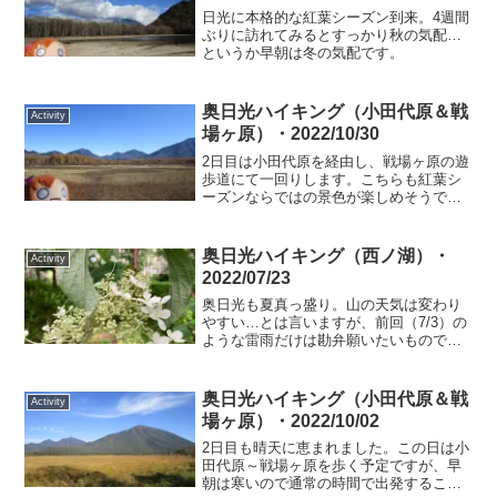
日光に本格的な紅葉シーズン到来。4週間
ぶりに訪れてみるとすっかり秋の気配…
というか早朝は冬の気配です。
奥日光ハイキング（小田代原＆戦
Activity
場ヶ原）・2022/10/30
2日目は小田代原を経由し、戦場ヶ原の遊
歩道にて一回りします。こちらも紅葉シ
ーズンならではの景色が楽しめそうで
す。
奥日光ハイキング（西ノ湖）・
Activity
2022/07/23
奥日光も夏真っ盛り。山の天気は変わり
やすい…とは言いますが、前回（7/3）の
ような雷雨だけは勘弁願いたいもので
す。
奥日光ハイキング（小田代原＆戦
Activity
場ヶ原）・2022/10/02
2日目も晴天に恵まれました。この日は小
田代原～戦場ヶ原を歩く予定ですが、早
朝は寒いので通常の時間で出発すること