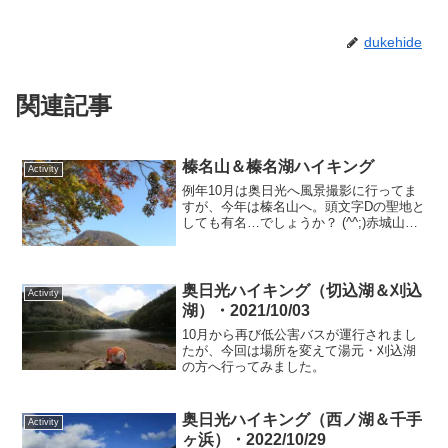
dukehide
関連記事
榛名山＆榛名湖ハイキング
Activity
例年10月は奥日光へ風景撮影に行ってま
すが、今年は榛名山へ。頭文字Dの聖地と
しても有名…でしょうか？ (^^;)赤城山と
榛名山…どちらに行こうか迷いました
が、この時期の紅葉目当てだと若干榛名
山の方が見頃らしいのでこちらに。た
だ、榛名山の登り...
奥日光ハイキング（切込湖＆刈込
Activity
湖）・2021/10/03
10月から再び低公害バスが運行されまし
たが、今回は場所を変えて湯元・刈込湖
の方へ行ってみました。
奥日光ハイキング（西ノ湖＆千手
Activity
ヶ浜）・2022/10/29