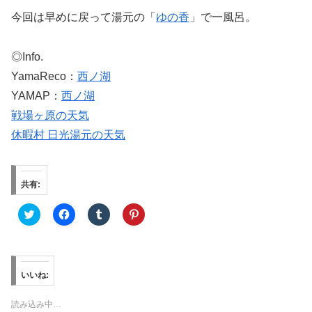
今回は早めに戻って湯元の「
ゆの香
」で一風呂。
◎Info.
YamaReco：
西ノ湖
YAMAP：
西ノ湖
戦場ヶ原の天気
休暇村 日光湯元の天気
共有:
ク
F
ク
ク
リ
a
リ
リ
ッ
c
ッ
ッ
ク
e
ク
ク
し
b
し
し
て
o
て
て
T
o
T
P
w
k
u
i
いいね:
i
で
m
n
t
共
b
t
t
有
l
e
読み込み中…