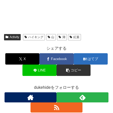
e
す
r
r
r
る
で
e
で
に
共
s
共
は
有
t
有
ク
(
で
(
リ
新
共
新
ッ
し
有
し
ク
い
(
い
し
ウ
新
ウ
て
ィ
し
ィ
く
ン
い
ン
だ
ド
ウ
Activity
ハイキング
山
湖
紅葉
ド
さ
ウ
ィ
ウ
い
で
ン
で
(
開
ド
シェアする
開
新
き
ウ
き
し
ま
で
ま
い
す
開
X
Facebook
はてブ
す
ウ
)
き
)
ィ
ま
ン
す
ド
)
LINE
コピー
ウ
で
開
き
ま
dukehideをフォローする
す
)